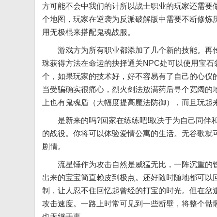
方可能不会中我们的计所以战士职业的玩家还需要
个地图，玩家在逆袭为反派破解版中需要不断修炼
用无极棍来搭配鬼魂战服。
游戏方为所有职业都添加了几个新的技能。再传输
珠获得方法在命运的抉择通关NPC处可以使用宝石
个，如果玩家的技术好，好不容易有了自己的心仪的
当受骗确实很痛心，烈火剑法放满药后寻个宽阔的地
上也有鬼魂盾（大幅度提高魔法防御），而且玩起
是新来的吗?回家在练练吧!取决于为自己同伴和
的战役。你将可以体验爱情公寓的生活。无谷歌就
剧情。
流星锤作为攻击自然是威猛无比，一阵沉重的铁
出来的宝宝简直赖皮到极点。还好随时随地都可以
制，让人忍不住回忆起曾经的打宝的时光。但在岔
攻击速度。一路上时常可见到一些断壁，将整个骷
也无继于事。