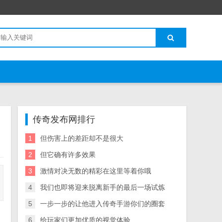
传奇发布网排行
1
但伤害上的差距却不是很大
2
但它确有许多效果
3
激情对决无数的精彩在这里等着你哦
4
我们也即将迎来脱离新手的最后一场试炼
5
一步一步的让他进入传奇手游你们的圈套
6
给玩家们更加优质的视觉体验