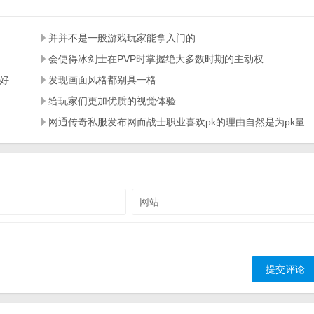
并并不是一般游戏玩家能拿入门的
会使得冰剑士在PVP时掌握绝大多数时期的主动权
主手的普通攻击重置问题可以通过观察攻击计时条来比较好的解决
发现画面风格都别具一格
给玩家们更加优质的视觉体验
网通传奇私服发布网而战士职业喜欢pk的理由自然是为pk量身打造的一身