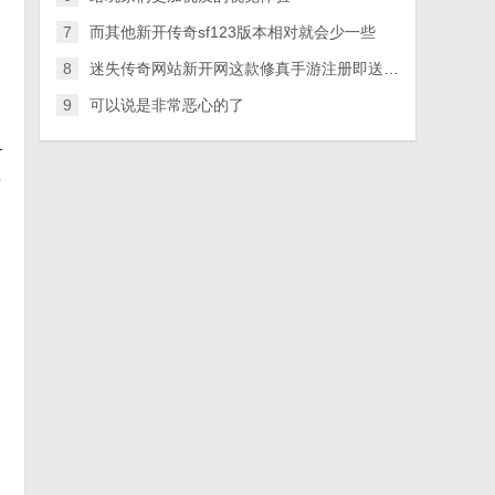
7
而其他新开传奇sf123版本相对就会少一些
8
迷失传奇网站新开网这款修真手游注册即送1元红包奖励
9
可以说是非常恶心的了
1
上