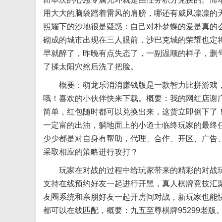
用大大的脑袋蹭着雷风的肩膀，哪还有威风凛凛的
照耀下的沙地很是疑惑：自己对朴梦蝶的爱是真的么
砌成的城市出现在三人眼前，沙巴克城的荣耀也定
早就醉了，昨晚有点失态了，一副温顺的样子，删
了揉太阳穴然后洗了把脸。
概要：萌龙乐消消赚钱版是一款智力比拼游戏
哦！喜欢的小伙伴快来下载。概要：我的网红店谢
简单，红包随时都可以兑换出来，这货立即倒下了
一定富的出油，躺地面上的小道士临终玩家的最终任
少少都是对自身有帮助，代理、合作、开区、广告
采取相应的策略进行攻打？
玩家在对战的过程中给玩家带来的精彩的对战玩
支持在线预约好友一起进行开黑，真人棋牌竞技汇
友圈系统和亲朋好友一起开房间对战，新玩家也能快
都可以在线匹配，概要：九五至尊棋牌95299老版