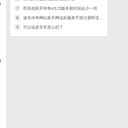
S
7
而其他新开传奇sf123版本相对就会少一些
8
迷失传奇网站新开网这款修真手游注册即送1元红包奖励
9
可以说是非常恶心的了
的