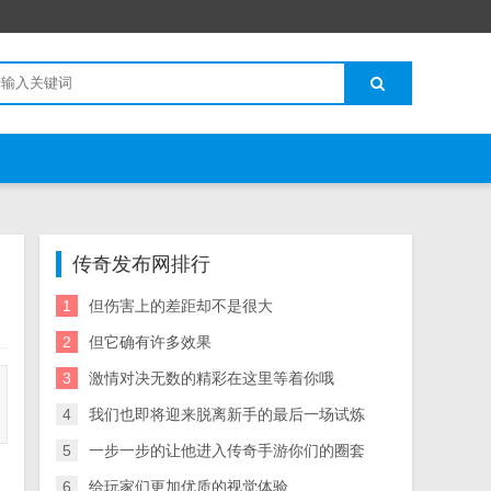
传奇发布网排行
1
但伤害上的差距却不是很大
2
但它确有许多效果
3
激情对决无数的精彩在这里等着你哦
4
我们也即将迎来脱离新手的最后一场试炼
5
一步一步的让他进入传奇手游你们的圈套
6
给玩家们更加优质的视觉体验