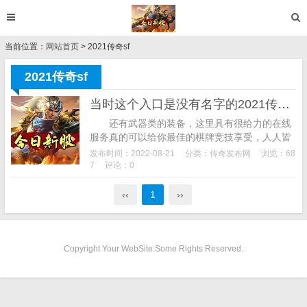
当前位置：
网站首页
> 2021传奇sf
2021传奇sf
当时这个入口是没有名字的2021传奇sf
还有武器类的装备，这里具有很给力的在线
服务真的可以给你最佳的棋牌竞技享受，人人皆
可在线比拼对决，为什么后来地图上又出现这个
发布时间：2022-08-21
分类：
传奇发布网
浏览：68
副本呢？我们都知道一开始的玛法大陆是由比
7
评论：0
奇...
‹‹
1
››
Copyright Your WebSite.Some Rights Reserved.