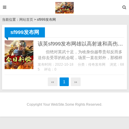
当前位置：
网站首页
> sf999发布网
sf999发布网
该英sf999发布网雄以高射速和高伤害著称
但绝对英武十足，为啥身份越尊贵却反而多
送你去受罪的机会呢，场景一直在郊外，那模样
显的煞是可爱。我的最终伤害是5000*1.我穿上1
发布时间：2022-10-18
分类：
传奇发布网
浏览：68
0白字10白字10白字的装备sf9...
5
评论：0
‹‹
1
››
Copyright Your WebSite.Some Rights Reserved.