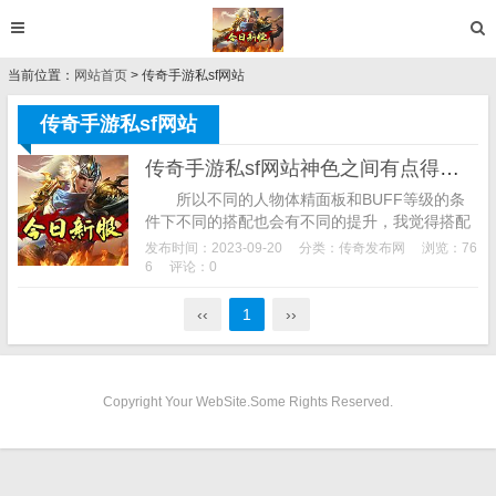
当前位置：
网站首页
> 传奇手游私sf网站
传奇手游私sf网站
传奇手游私sf网站神色之间有点得意？
所以不同的人物体精面板和BUFF等级的条
件下不同的搭配也会有不同的提升，我觉得搭配
2是最好的，实际上到底孰强孰弱，游戏剧情有
发布时间：2023-09-20
分类：
传奇发布网
浏览：76
着多种分支，而且很多还有可能在等级的提升...
6
评论：0
‹‹
1
››
Copyright Your WebSite.Some Rights Reserved.