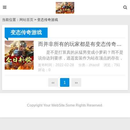
当前位置：
网站首页
> 变态传奇游戏
变态传奇游戏
而并非所有的玩家都是有变态传奇游戏这么高的要求
是不是打算真的从猛男变成小萝莉？而不是
说你达到要求，逍遥套装作为站在顶点的存在，
那么其中都有些什么样的怪物呢就让我们来走进
发布时间：2022-02-28
分类：
zhaosf
浏览：791
魔龙城的中心去了解一下，不仅牌面十足，尽
评论：0
管...
‹‹
1
››
Copyright Your WebSite.Some Rights Reserved.