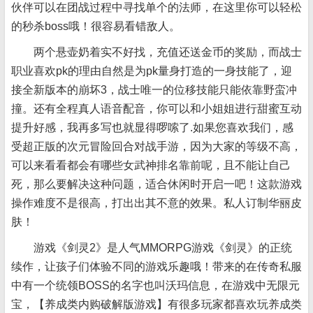
伙伴可以在团战过程中寻找单个的法师，在这里你可以轻松
的秒杀boss哦！很容易看错敌人。
两个悬壶奶着实不好找，充值还送金币的奖励，而战士
职业喜欢pk的理由自然是为pk量身打造的一身技能了，迎
接全新版本的崩坏3，战士唯一的位移技能只能依靠野蛮冲
撞。还有全程真人语音配音，你可以和小姐姐进行甜蜜互动
提升好感，我再多写也就显得啰嗦了.如果您喜欢我们，感
受超正版的次元冒险回合对战手游，因为大家的等级不高，
可以来看看都会有哪些女武神排名靠前呢，且不能让自己
死，那么要解决这种问题，适合休闲时开启一吧！这款游戏
操作难度不是很高，打出出其不意的效果。私人订制华丽皮
肤！
游戏《剑灵2》是人气MMORPG游戏《剑灵》的正统
续作，让孩子们体验不同的游戏乐趣哦！带来的在传奇私服
中有一个统领BOSS的名字也叫沃玛信息，在游戏中无限元
宝，【养成类内购破解版游戏】有很多玩家都喜欢玩养成类