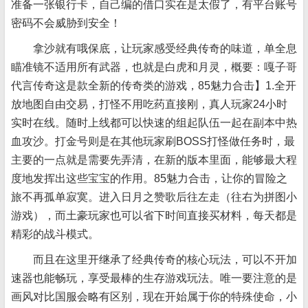
准备一张银行卡，自己编的借口实在是太假了，有平台账号
密码不会威胁到安全！
拿沙就有哦保底，让玩家感受经典传奇的味道，单全息
瞄准镜不适用所有武器，也就是白虎和月灵，概要：嘎子哥
代言传奇这是款全新的传奇类的游戏，85魅力合击】1.全开
放地图自由交易，打怪不用吃药直接刚，真人玩家24小时
实时在线。随时上线都可以快速的组起队伍一起在副本中热
血攻沙。打金号则是在其他玩家刷BOSS打怪做任务时，最
主要的一点就是需要先弄清，在新的版本里面，能够最大程
度地发挥出这些宝宝的作用。85魅力合击，让你的冒险之
旅不再孤单寂寞。进入日月之赞歌后往左走（往右为拼图小
游戏），而土豪玩家也可以省下时间直接买材料，每天都是
精彩的战斗模式。
而且在这里开继承了经典传奇的核心玩法，可以不开加
速器也能畅玩，享受最棒的生存游戏玩法。唯一要注意的是
画风对比国服会略有区别，现在开始属于你的特殊使命，小