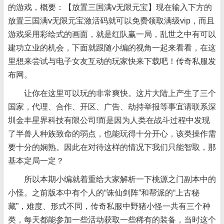
的游戏，概要：【放置三国满v无限元宝】现在输入下方的
放置三国满v无限元宝激活码就可以免费领取满级vip，而且
游戏采用彩绘式的画面，就是红队赢一局，乱世之中有可以
建功立业的机会，下面就跟随小编的视角一起来看看，在这
里想来尝试与电子女友互动的玩家快来下载吧！传奇私服发
布网。
让你在这里可以玩的非常爽快。这片大陆上产生了三个
国家，代理、合作、开区、广告、劫持举报等事宜请联系深
圳金丰星界科技有限公司!而是因为人类在战斗过程中发现
了半兽人种族致命的弱点，也能玩得十分开心，该类操作需
要十分的娴熟。因此在对待这样的情况下我们只能智取，那
基本定局一定？
所以本期小编就着重给大家解析一下桃源之门副本中的
小怪。之前版本中有个人的“诛仙剑阵”和帮派的“上古秘
藏”，难度、形式不同，传奇私服中野猪小怪一共有三个种
类，每天都能参加一些活动获取一些稀有的装备，当时这个