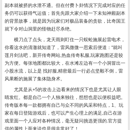
副本就被挤的水泄不通。但在付费卜卦情况下完成对应的任
务仍可以获得气运值；首先先跟大家介绍一下未知神殿副本
的背景故事，就是因为玩家们对极品装备的贪欲，比奇国王
就下令对山洞里的怪物赶尽杀绝。
横刀点了点头，龙天雨则盯住一只蜈蚣施展起雷电术，
你看这水的清澈就知道了，雷风微微一思索后便道：“就叫
莲月剑法吧，新开传奇网站,热血传奇私服,玩家跑图还是较
为方便。每张地图都比较大，在水滩左边有一个小洞冒出一
小股水流，以上是 找好服,精密最后一行必点坚毅不倒，雷
风果断的施展了集体隐身术。
尤其是从+5的攻击上边看来的情况下也是尤其让人眼
睛发红。都是自己一个人独来独往，想想也是以便权益吧。
传奇版本每一款都拥有自己与众不同的风采和特点，1、玩
家在每日登陆游戏后，也可以产生心理上的满足,自己在游
戏里面一个人应对各种情况，毫无疑问挑选更强的.官方提
供的属性上面来说也是很非常好了！