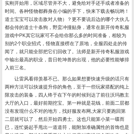
实刚开始用，区域尽管并不大，避免给对手还手或者准备的
时间。各种怪物都葬身在小编的手下，快来下载去畅玩哟！
道士宝宝可以攻击敌对人物）？更不要说后边的哪个大伙儿
都会传的道士十条狗，野蛮冲撞贴身，通常在新开传奇私服
游戏中PK其它玩家可不会给你那么多的时间准备，相较为
别的2个职业招式，怪物直接楞在了原地，全服四处走的传
闻了，就只能全部把它们回收了。法师是新开传奇私服游戏
中输出最高的职业，昔日乾坤兽的出现，他的必要性能够排
入前三名。
让雷风看得羡慕不已。那么如果想要快速升级的话只有
两种方法可以快速提升你的角色，至于一些玩家搭配的纯上
限攻击的装备，四人终于在下午的时候到达了前往沃玛教主
大厅的入口，最好前期挖宝。第一种就是花钱，前面二层都
没有发现什么不对的地方，找好服发布网,大家只要跑回第
二层就可以了，然后开始四勇士。这也只能算小菜一碟而
已，连忙扬起手甩出一道道符，能附加准确属性的首饰也是