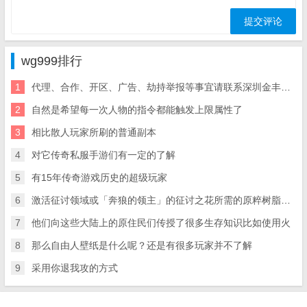
wg999排行
1
代理、合作、开区、广告、劫持举报等事宜请联系深圳金丰星界科盛大传奇手游官网技有限公司
2
自然是希望每一次人物的指令都能触发上限属性了
3
相比散人玩家所刷的普通副本
4
对它传奇私服手游们有一定的了解
5
有15年传奇游戏历史的超级玩家
6
激活征讨领域或「奔狼的领主」的征讨之花所需的原粹树脂将有三次减半的机会(从1.【可以驾驶各种载具的游戏】载具就是各种驾驶工具
7
他们向这些大陆上的原住民们传授了很多生存知识比如使用火
8
那么自由人壁纸是什么呢？还是有很多玩家并不了解
9
采用你退我攻的方式