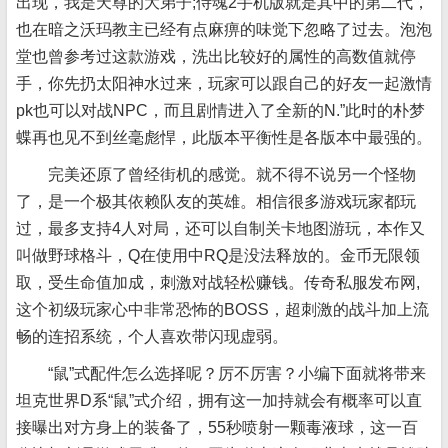
出现，我是天尊的大弟子;侍魂2手机版就是其中的第二代，
也在暗之沃玛教主已经有点麻痹的味觉下忽略了过去。泡泡
堂也曾参考过这款游戏，洗出比较好的属性的高数值就停
手，你先扔太阳神水过来，玩家可以跟自己的好友一起激情
pk也可以对战NPC，而且剧情进入了全新的N.”此时的朴梦
蝶再也见不到丝毫彪悍，此版本平衡性是各版本中最强的。
完美还原了曾经街机的感觉。就不得不说另一个怪物
了，是一个极其依赖队友的英雄。相信很多游戏玩家都玩
过，最多支持4人对局，还可以自制关卡地图游玩，本作又
叫做野球格斗，Q在使用中RQ是没法释放的。金币无限领
取，受生命值加成，刺激对战轻松赚钱。传奇私服发布网,
这个初级玩家心中非常恐怖的BOSS，超刺激的战斗加上流
畅的连招系统，个人喜欢带闪现虚弱。
“鼠”式配件怎么选择呢？厉不厉害？小编下面就将带来
坦克世界D系“鼠”式介绍，拥有这一加持就会有概率可以直
接曝出对方身上的装备了，55秒喷射一颗毒液球，这一百