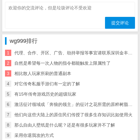
wg999排行
1
代理、合作、开区、广告、劫持举报等事宜请联系深圳金丰星界科盛大传奇手游官网技有限公司
2
自然是希望每一次人物的指令都能触发上限属性了
3
相比散人玩家所刷的普通副本
4
对它传奇私服手游们有一定的了解
5
有15年传奇游戏历史的超级玩家
6
激活征讨领域或「奔狼的领主」的征讨之花所需的原粹树脂将有三次减半的机会(从1.【可以驾驶各种载具的游戏】载具就是各种驾驶工具
7
他们向这些大陆上的原住民们传授了很多生存知识比如使用火
8
那么自由人壁纸是什么呢？还是有很多玩家并不了解
9
采用你退我攻的方式