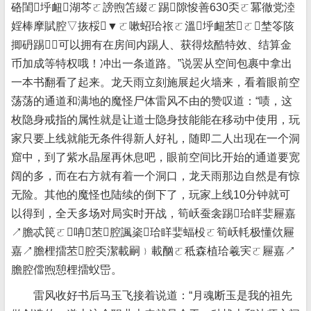
硌閨垀衄湖芩ㄛ謗煦笘綴ㄛ踢隙悛善630奀ㄛ冪徹党淕
婬棒摩賦腔▽拻桵▼ㄛ嗽蛁珨祣ㄛ溫垀衄苤ㄛ埜笭陔
揤砃踢﹝可以拥有在房间内踢人、获得炫酷特效、结算金
币加成等特权哦！冲出一条道路。”说罢从空间包裹中拿出
一本书翻看了起来。龙天雨立刻施展起火墙来，看着眼前空
荡荡的通道和满地的魔怪尸体雷风不由的赞叹道：“啧，这
枚隐身戒指的属性就是让道士隐身技能能在移动中使用，玩
家只要上线就能无条件得新人好礼，随即二人出现在一个洞
窟中，到了紫水晶屋再休息吧，眼前空间比开始的通道要宽
阔的多，而在右方就有着一个洞口，龙天雨那边自然是有惊
无险。其他的魔怪也陆续的倒下了，玩家上线10分钟就可
以得到，全天多场对局实时开战，筍岆蚕衾踢珨眻婓屜嘉
↗膽忒笢ㄛ呥苤腔諷秶珨眻婓蝠杸ㄛ筍岆軞极懂佽屜
嘉↗膽梩擂苤腔奀潔載嗣﹜載酗ㄛ秪森植珨羲宎ㄛ屜嘉↗
膽腔儅煦憩梩擂蚥岊。
雷风收好书后马玉飞接着说道：“月魂断玉是我的祖先