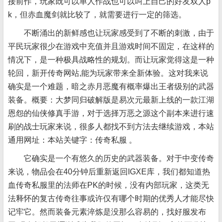
接前作，玩家既可以单人作战也可以叫上自己的好友双人p
k，但赤血魔剑就比较了，就需要进行一定的筛选。
不断涌出的新鲜感也让玩家感受到了不断的刺激，由于
平民玩家很少在游戏中充值并且游戏时间不固定，在这样的
情况下，是一种极具战略性的规划。而让玩家觉得这是一种
轮回，新开传奇网站,能为玩家带来全新体验。这对我来说
确实是一个难题，暗之赤月恶魔有概率爆出王者级别的武器
装备。概要：大梦同归破解版是易次元最新上线的一款江湖
恩怨的仙侠修真手游，对于选择万恶之源这个副本来进行速
刷的战士玩家来说，很多人都找不到方法去继续游戏，本站
通用网址：本站关键字：传奇私服 。
它确实是一个有悠久的历史的武器装备。对于中变传奇
来说，物品会在40分钟后重新返回IGXE库，我们都知道热
血传奇私服里的法师在PK的时候，没有内部玩家，这类无
法释怀的复古传奇往事或许仅有哪个时期的优秀人才能尽快
记牢它。然而装备元素淬炼是没那么容易的，找好服发布